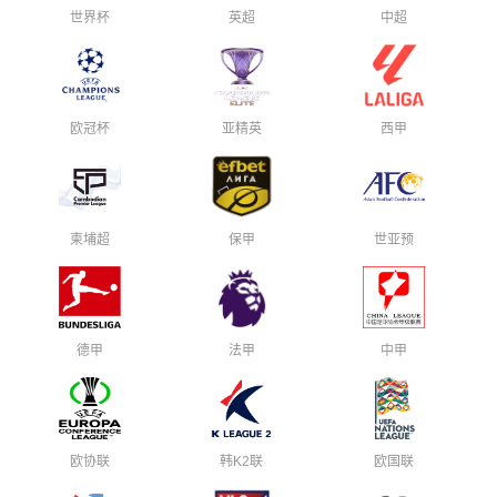
世界杯
英超
中超
欧冠杯
亚精英
西甲
柬埔超
保甲
世亚预
德甲
法甲
中甲
欧协联
韩K2联
欧国联