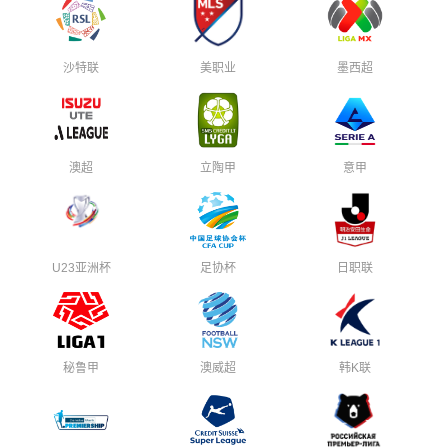
沙特联
美职业
墨西超
澳超
立陶甲
意甲
U23亚洲杯
足协杯
日职联
秘鲁甲
澳威超
韩K联