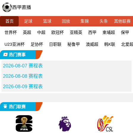
首页
足球
篮球
回放
集锦
头条
其他联赛
世界杯
英超
中超
欧冠杯
亚精英
西甲
柬埔超
保甲
U23亚洲杯
足协杯
日职联
秘鲁甲
澳威超
韩K联
北爱
热门赛事
2026-08-07 赛程表
2026-08-08 赛程表
2026-08-09 赛程表
热门联赛