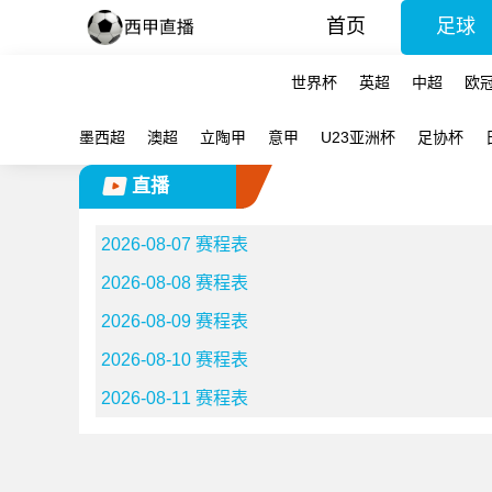
首页
足球
世界杯
英超
中超
欧
墨西超
澳超
立陶甲
意甲
U23亚洲杯
足协杯
直播
2026-08-07 赛程表
2026-08-08 赛程表
2026-08-09 赛程表
2026-08-10 赛程表
2026-08-11 赛程表