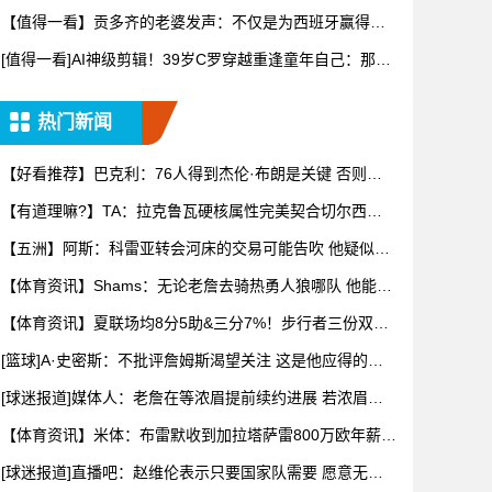
当积极啊
【值得一看】贡多齐的老婆发声：不仅是为西班牙赢得世
界杯，更是
[值得一看]AI神级剪辑！39岁C罗穿越重逢童年自己：那个
梦
热门新闻
【好看推荐】巴克利：76人得到杰伦·布朗是关键 否则詹
姆斯不
【有道理嘛?】TA：拉克鲁瓦硬核属性完美契合切尔西短
板，但他
【五洲】阿斯：科雷亚转会河床的交易可能告吹 他疑似受
到墨西哥
【体育资讯】Shams：无论老詹去骑热勇人狼哪队 他能拿
的都
【体育资讯】夏联场均8分5助&三分7%！步行者三份双向
已确定
[篮球]A·史密斯：不批评詹姆斯渴望关注 这是他应得的且
能用
[球迷报道]媒体人：老詹在等浓眉提前续约进展 若浓眉续
约不顺
【体育资讯】米体：布雷默收到加拉塔萨雷800万欧年薪
尤文有
[球迷报道]直播吧：赵维伦表示只要国家队需要 愿意无条