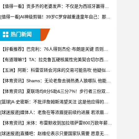
当积极啊
【值得一看】贡多齐的老婆发声：不仅是为西班牙赢得世
界杯，更是
[值得一看]AI神级剪辑！39岁C罗穿越重逢童年自己：那个
梦
热门新闻
【好看推荐】巴克利：76人得到杰伦·布朗是关键 否则詹
姆斯不
【有道理嘛?】TA：拉克鲁瓦硬核属性完美契合切尔西短
板，但他
【五洲】阿斯：科雷亚转会河床的交易可能告吹 他疑似受
到墨西哥
【体育资讯】Shams：无论老詹去骑热勇人狼哪队 他能拿
的都
【体育资讯】夏联场均8分5助&三分7%！步行者三份双向
已确定
[篮球]A·史密斯：不批评詹姆斯渴望关注 这是他应得的且
能用
[球迷报道]媒体人：老詹在等浓眉提前续约进展 若浓眉续
约不顺
【体育资讯】米体：布雷默收到加拉塔萨雷800万欧年薪
尤文有
[球迷报道]直播吧：赵维伦表示只要国家队需要 愿意无条