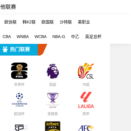
其他联赛
欧协联
韩K2联
欧国联
沙特联
美职业
CBA
WNBA
WCBA
NBA-G
中乙
英足总杯
热门联赛
世界杯
英超
中超
欧冠杯
亚精英
西甲