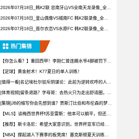
【视频集锦】
2026年07月18日_韩K2联 忠南牙山VS全南天龙录像_全场
录像【高清回放】
2026年07月18日_釜山偶像VS城南FC 韩K2联录像_全场
录像【全场回放】
2026年07月18日_首尔衣恋VS水原FC 韩K2联录像_全场
录像【视频集锦】
热门集锦
【你怎么看？】重回西甲！李刚仁曾连踢水爷4脚被罚下震
惊足坛
【足球】黄金射术！K77夏日的单人训练！
[值得一看]名记埃杜尔驳斥阴谋论：此前为逆转欢呼的人，
正诋毁
[体育视频]留条退路？字母哥：去热火只为走出舒适圈，希
望未来
[集锦]JB的缩写你会先想到谁？贾斯汀比伯和布伦森的梦幻
联动
【MLS】谈梅西世界杯❗苏亚雷斯：他本可以躺平，但还是
把国家
【推荐】斯卡洛尼：希望大家意识到，世界杯亚军已经是
非常了不起
【NBA】撑起湖人下赛季的板凳席！塞克斯顿夏天训练相