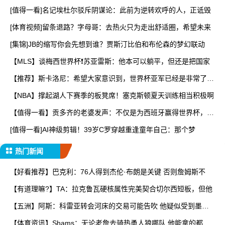
[值得一看]名记埃杜尔驳斥阴谋论：此前为逆转欢呼的人，正诋毁
[体育视频]留条退路？字母哥：去热火只为走出舒适圈，希望未来
[集锦]JB的缩写你会先想到谁？贾斯汀比伯和布伦森的梦幻联动
【MLS】谈梅西世界杯❗苏亚雷斯：他本可以躺平，但还是把国家
【推荐】斯卡洛尼：希望大家意识到，世界杯亚军已经是非常了不
起
【NBA】撑起湖人下赛季的板凳席！塞克斯顿夏天训练相当积极啊
【值得一看】贡多齐的老婆发声：不仅是为西班牙赢得世界杯，更
是
[值得一看]AI神级剪辑！39岁C罗穿越重逢童年自己：那个梦
热门新闻
【好看推荐】巴克利：76人得到杰伦·布朗是关键 否则詹姆斯不
【有道理嘛?】TA：拉克鲁瓦硬核属性完美契合切尔西短板，但他
【五洲】阿斯：科雷亚转会河床的交易可能告吹 他疑似受到墨西
哥
【体育资讯】Shams：无论老詹去骑热勇人狼哪队 他能拿的都