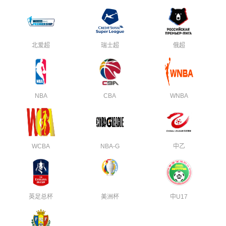
北爱超
瑞士超
俄超
NBA
CBA
WNBA
WCBA
NBA-G
中乙
英足总杯
美洲杯
中U17