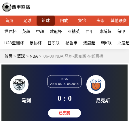
首页
足球
篮球
回放
集锦
头条
其他联赛
世界杯
英超
中超
欧冠杯
亚精英
西甲
柬埔超
保甲
U23亚洲杯
足协杯
日职联
秘鲁甲
澳威超
韩K联
北爱
首页
>
篮球
>
NBA
>
06-09 NBA 马刺-尼克斯 在线直播
NBA
2026-06-09 08:30:00
0 : 0
马刺
尼克