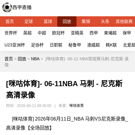
首页
足球
篮球
回放
集锦
头条
其他联赛
世界杯
英超
中超
欧冠杯
亚精英
西甲
柬埔超
保甲
U23亚洲杯
足协杯
日职联
秘鲁甲
澳威超
韩K联
北爱
首页
>
回放
>
NBA
>
[咪咕体育]- 06-11 NBA常规赛马刺-尼克斯 录
像
[咪咕体育]- 06-11NBA 马刺 - 尼克斯
高清录像
时间：2026-06-11 08:30:00
|
来源：
咪咕体育
[咪咕体育] 2026年06月11日_NBA 马刺VS尼克斯录像_
高清录像【全场回放】