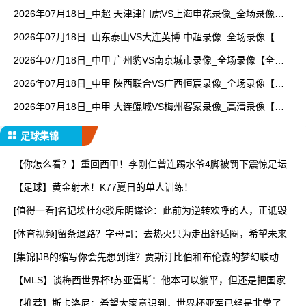
回放】
2026年07月18日_中超 天津津门虎VS上海申花录像_全场录像
【全场回放】
2026年07月18日_山东泰山VS大连英博 中超录像_全场录像【全
场回放】
2026年07月18日_中甲 广州豹VS南京城市录像_全场录像【全场
回放】
2026年07月18日_中甲 陕西联合VS广西恒宸录像_全场录像【视
频集锦】
2026年07月18日_中甲 大连鲲城VS梅州客家录像_高清录像【全
场回放】
足球集锦
【你怎么看？】重回西甲！李刚仁曾连踢水爷4脚被罚下震惊足坛
【足球】黄金射术！K77夏日的单人训练！
[值得一看]名记埃杜尔驳斥阴谋论：此前为逆转欢呼的人，正诋毁
[体育视频]留条退路？字母哥：去热火只为走出舒适圈，希望未来
[集锦]JB的缩写你会先想到谁？贾斯汀比伯和布伦森的梦幻联动
【MLS】谈梅西世界杯❗苏亚雷斯：他本可以躺平，但还是把国家
【推荐】斯卡洛尼：希望大家意识到，世界杯亚军已经是非常了不