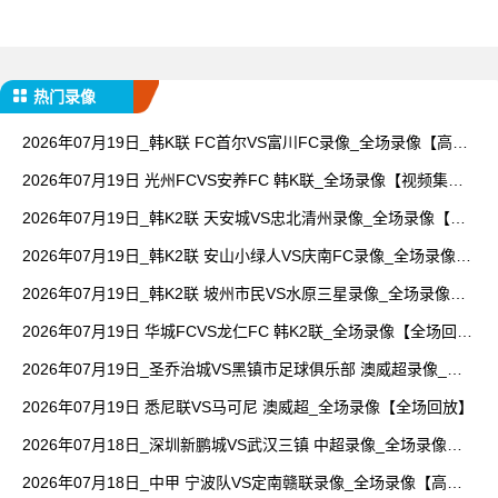
热门录像
2026年07月19日_韩K联 FC首尔VS富川FC录像_全场录像【高清
回放】
2026年07月19日 光州FCVS安养FC 韩K联_全场录像【视频集
锦】
2026年07月19日_韩K2联 天安城VS忠北清州录像_全场录像【全
场回放】
2026年07月19日_韩K2联 安山小绿人VS庆南FC录像_全场录像
【视频集锦】
2026年07月19日_韩K2联 坡州市民VS水原三星录像_全场录像
【全场回放】
2026年07月19日 华城FCVS龙仁FC 韩K2联_全场录像【全场回
放】
2026年07月19日_圣乔治城VS黑镇市足球俱乐部 澳威超录像_全
场录像【高清回放】
2026年07月19日 悉尼联VS马可尼 澳威超_全场录像【全场回放】
2026年07月18日_深圳新鹏城VS武汉三镇 中超录像_全场录像
【全场回放】
2026年07月18日_中甲 宁波队VS定南赣联录像_全场录像【高清