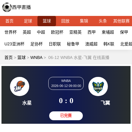
首页
足球
篮球
回放
集锦
头条
其他联赛
世界杯
英超
中超
欧冠杯
亚精英
西甲
柬埔超
保甲
U23亚洲杯
足协杯
日职联
秘鲁甲
澳威超
韩K联
北爱
首页
>
篮球
>
WNBA
>
06-12 WNBA 水星-飞翼 在线直播
WNBA
2026-06-12 09:00:00
0 : 0
水星
飞