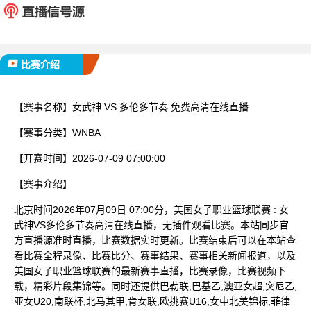
已完赛
比赛介绍
【赛事名称】
女武神 VS 多伦多节奏 免费高清在线直播
【赛事分类】
WNBA
【开赛时间】
2026-07-09 07:00:00
【赛事介绍】
北京时间2026年07月09日 07:00分，美国女子职业篮球联赛 : 女
武神VS多伦多节奏高清在线直播，无插件观看比赛。本站同步官
方直播源准时直播，比赛数据实时更新。比赛结束后可以在本站查
看比赛全程录像、比赛比分、赛事结果、赛事相关新闻报道，以及
美国女子职业篮球联赛的最新赛事直播，比赛录像，比赛视频下
载，精彩片段集锦等。同时还提供巴勒联,巴基乙,澳亚女超,突尼乙,
亚女U20,南联杯,北马其甲,肯女联,欧挑赛U16,女中北美锦标,菲律