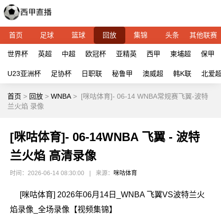
首页
足球
篮球
回放
集锦
头条
其他联赛
世界杯
英超
中超
欧冠杯
亚精英
西甲
柬埔超
保甲
U23亚洲杯
足协杯
日职联
秘鲁甲
澳威超
韩K联
北爱
首页
>
回放
>
WNBA
>
[咪咕体育]- 06-14 WNBA常规赛飞翼-波特
兰火焰 录像
[咪咕体育]- 06-14WNBA 飞翼 - 波特
兰火焰 高清录像
时间：2026-06-14 08:30:00
|
来源：
咪咕体育
[咪咕体育] 2026年06月14日_WNBA 飞翼VS波特兰火
焰录像_全场录像【视频集锦】