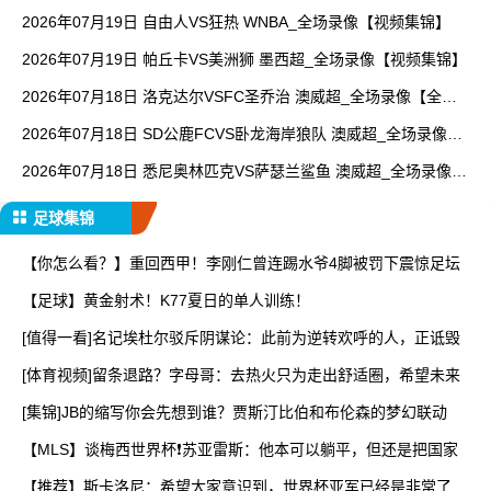
清回放】
2026年07月19日 自由人VS狂热 WNBA_全场录像【视频集锦】
2026年07月19日 帕丘卡VS美洲狮 墨西超_全场录像【视频集锦】
2026年07月18日 洛克达尔VSFC圣乔治 澳威超_全场录像【全场
回放】
2026年07月18日 SD公鹿FCVS卧龙海岸狼队 澳威超_全场录像
【全场回放】
2026年07月18日 悉尼奥林匹克VS萨瑟兰鲨鱼 澳威超_全场录像
【全场回放】
足球集锦
【你怎么看？】重回西甲！李刚仁曾连踢水爷4脚被罚下震惊足坛
【足球】黄金射术！K77夏日的单人训练！
[值得一看]名记埃杜尔驳斥阴谋论：此前为逆转欢呼的人，正诋毁
[体育视频]留条退路？字母哥：去热火只为走出舒适圈，希望未来
[集锦]JB的缩写你会先想到谁？贾斯汀比伯和布伦森的梦幻联动
【MLS】谈梅西世界杯❗苏亚雷斯：他本可以躺平，但还是把国家
【推荐】斯卡洛尼：希望大家意识到，世界杯亚军已经是非常了不