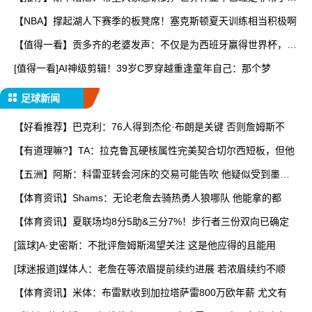
起
【NBA】撑起湖人下赛季的板凳席！塞克斯顿夏天训练相当积极啊
【值得一看】贡多齐的老婆发声：不仅是为西班牙赢得世界杯，更
是
[值得一看]AI神级剪辑！39岁C罗穿越重逢童年自己：那个梦
足球新闻
【好看推荐】巴克利：76人得到杰伦·布朗是关键 否则詹姆斯不
【有道理嘛?】TA：拉克鲁瓦硬核属性完美契合切尔西短板，但他
【五洲】阿斯：科雷亚转会河床的交易可能告吹 他疑似受到墨西
哥
【体育资讯】Shams：无论老詹去骑热勇人狼哪队 他能拿的都
【体育资讯】夏联场均8分5助&三分7%！步行者三份双向已确定
[篮球]A·史密斯：不批评詹姆斯渴望关注 这是他应得的且能用
[球迷报道]媒体人：老詹在等浓眉提前续约进展 若浓眉续约不顺
【体育资讯】米体：布雷默收到加拉塔萨雷800万欧年薪 尤文有