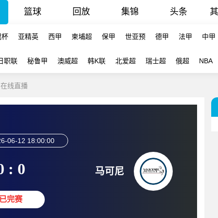
篮球
回放
集锦
头条
冠杯
亚精英
西甲
柬埔超
保甲
世亚预
德甲
法甲
中甲
日职联
秘鲁甲
澳威超
韩K联
北爱超
瑞士超
俄超
NBA
尼 在线直播
6-06-12 18:00:00
0 : 0
马可尼
已完赛