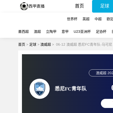
首页
足球
世界杯
英超
中超
欧
墨西超
澳超
立陶甲
意甲
U23亚洲杯
足协杯
首页
>
足球
>
澳威超
>
06-12 澳威超 悉尼FC青年队-马可
澳威超
202
悉尼FC青年队