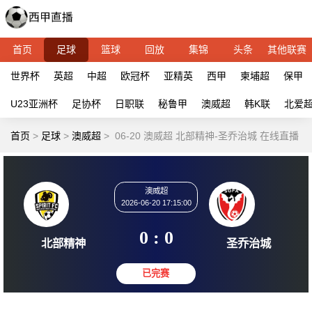
首页
足球
篮球
回放
集锦
头条
其他联赛
世界杯
英超
中超
欧冠杯
亚精英
西甲
柬埔超
保甲
U23亚洲杯
足协杯
日职联
秘鲁甲
澳威超
韩K联
北爱
首页
>
足球
>
澳威超
>
06-20 澳威超 北部精神-圣乔治城 在线直播
澳威超
2026-06-20 17:15:00
0 : 0
北部精神
圣乔