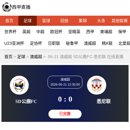
首页
足球
篮球
回放
集锦
头条
其他联赛
世界杯
英超
中超
欧冠杯
亚精英
西甲
柬埔超
保甲
U23亚洲杯
足协杯
日职联
秘鲁甲
澳威超
韩K联
北爱
首页
>
足球
>
澳威超
>
06-21 澳威超 SD公鹿FC-悉尼联 在线直播
澳威超
2026-06-21 12:30:00
0 : 0
SD公鹿FC
悉尼