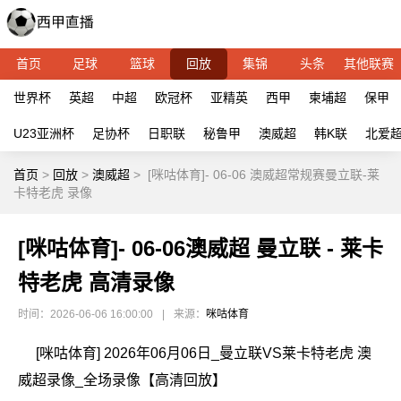
首页
足球
篮球
回放
集锦
头条
其他联赛
世界杯
英超
中超
欧冠杯
亚精英
西甲
柬埔超
保甲
U23亚洲杯
足协杯
日职联
秘鲁甲
澳威超
韩K联
北爱
首页
>
回放
>
澳威超
>
[咪咕体育]- 06-06 澳威超常规赛曼立联-莱
卡特老虎 录像
[咪咕体育]- 06-06澳威超 曼立联 - 莱卡
特老虎 高清录像
时间：2026-06-06 16:00:00
|
来源：
咪咕体育
[咪咕体育] 2026年06月06日_曼立联VS莱卡特老虎 澳
威超录像_全场录像【高清回放】