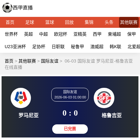
首页
足球
篮球
回放
集锦
头条
其他联赛
世界杯
英超
中超
欧冠杯
亚精英
西甲
柬埔超
保甲
U23亚洲杯
足协杯
日职联
秘鲁甲
澳威超
韩K联
北爱
首页
>
其他联赛
>
国际友谊
>
06-03 国际友谊 罗马尼亚-格鲁吉亚
在线直播
国际友谊
2026-06-03 01:00:00
0 : 0