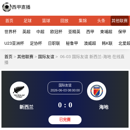
首页
足球
篮球
回放
集锦
头条
其他联赛
世界杯
英超
中超
欧冠杯
亚精英
西甲
柬埔超
保甲
U23亚洲杯
足协杯
日职联
秘鲁甲
澳威超
韩K联
北爱
首页
>
其他联赛
>
国际友谊
>
06-03 国际友谊 新西兰-海地 在线直
播
国际友谊
2026-06-03 08:00:00
0 : 0