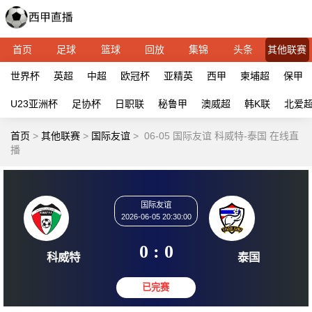
首页
足球
篮球
回放
集锦
头条
其他联赛
世界杯
英超
中超
欧冠杯
亚精英
西甲
柬埔超
保甲
U23亚洲杯
足协杯
日职联
秘鲁甲
澳威超
韩K联
北爱
首页
>
其他联赛
>
国际友谊
>
06-05 国际友谊 科威特-泰国 在线直
播
国际友谊
2026-06-05 20:30:00
0 : 0