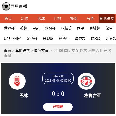
首页
足球
篮球
回放
集锦
头条
其他联赛
世界杯
英超
中超
欧冠杯
亚精英
西甲
柬埔超
保甲
U23亚洲杯
足协杯
日职联
秘鲁甲
澳威超
韩K联
北爱
首页
>
其他联赛
>
国际友谊
>
06-06 国际友谊 巴林-格鲁吉亚 在线
直播
国际友谊
2026-06-06 00:00:00
0 : 0