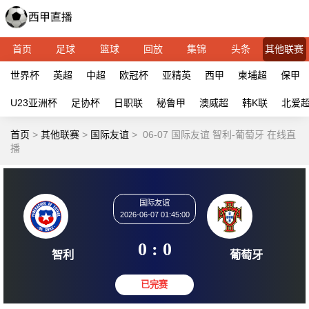
首页
足球
篮球
回放
集锦
头条
其他联赛
世界杯
英超
中超
欧冠杯
亚精英
西甲
柬埔超
保甲
U23亚洲杯
足协杯
日职联
秘鲁甲
澳威超
韩K联
北爱
首页
>
其他联赛
>
国际友谊
>
06-07 国际友谊 智利-葡萄牙 在线直
播
国际友谊
2026-06-07 01:45:00
0 : 0