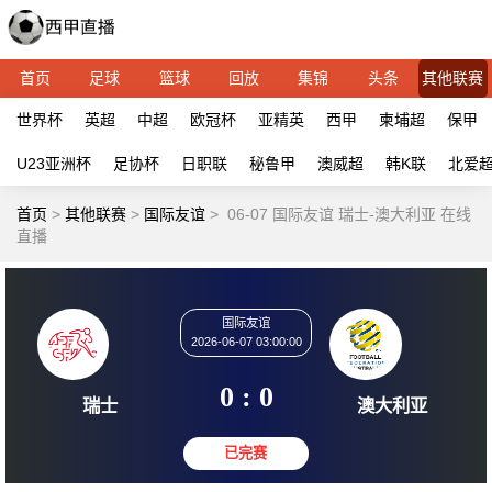
首页
足球
篮球
回放
集锦
头条
其他联赛
世界杯
英超
中超
欧冠杯
亚精英
西甲
柬埔超
保甲
U23亚洲杯
足协杯
日职联
秘鲁甲
澳威超
韩K联
北爱
首页
>
其他联赛
>
国际友谊
>
06-07 国际友谊 瑞士-澳大利亚 在线
直播
国际友谊
2026-06-07 03:00:00
0 : 0