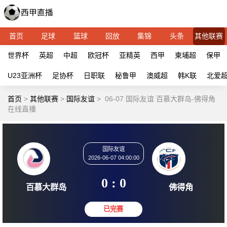
首页
足球
篮球
回放
集锦
头条
其他联赛
世界杯
英超
中超
欧冠杯
亚精英
西甲
柬埔超
保甲
U23亚洲杯
足协杯
日职联
秘鲁甲
澳威超
韩K联
北爱
首页
>
其他联赛
>
国际友谊
>
06-07 国际友谊 百慕大群岛-佛得角
在线直播
国际友谊
2026-06-07 04:00:00
0 : 0