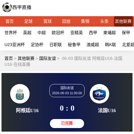
首页
足球
篮球
回放
集锦
头条
其他联赛
世界杯
英超
中超
欧冠杯
亚精英
西甲
柬埔超
保甲
U23亚洲杯
足协杯
日职联
秘鲁甲
澳威超
韩K联
北爱
首页
>
其他联赛
>
国际友谊
>
06-03 国际友谊 阿根廷U16-法国
U16 在线直播
国际友谊
2026-06-03 11:00:00
0 : 0