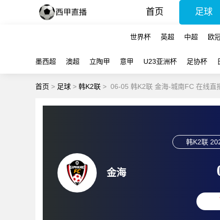
首页
足球
世界杯
英超
中超
欧
墨西超
澳超
立陶甲
意甲
U23亚洲杯
足协杯
首页
>
足球
>
韩K2联
>
06-05 韩K2联 金海-城南FC 在线直
韩K2联
20
金海