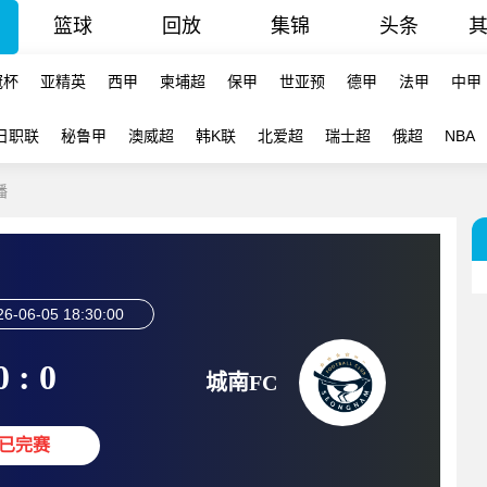
篮球
回放
集锦
头条
冠杯
亚精英
西甲
柬埔超
保甲
世亚预
德甲
法甲
中甲
日职联
秘鲁甲
澳威超
韩K联
北爱超
瑞士超
俄超
NBA
播
26-06-05 18:30:00
0 : 0
城南FC
已完赛