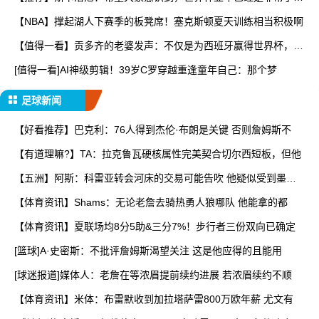
起
【NBA】撑起湖人下赛季的板凳席！塞克斯顿夏天训练相当积极啊
【值得一看】贡多齐的老婆发声：不仅是为西班牙赢得世界杯，更
是
[值得一看]AI神级剪辑！39岁C罗穿越重逢童年自己：那个梦
足球新闻
【好看推荐】巴克利：76人得到杰伦·布朗是关键 否则詹姆斯不
【有道理嘛?】TA：拉克鲁瓦硬核属性完美契合切尔西短板，但他
【五洲】阿斯：科雷亚转会河床的交易可能告吹 他疑似受到墨西
哥
【体育资讯】Shams：无论老詹去骑热勇人狼哪队 他能拿的都
【体育资讯】夏联场均8分5助&三分7%！步行者三份双向已确定
[篮球]A·史密斯：不批评詹姆斯渴望关注 这是他应得的且能用
[球迷报道]媒体人：老詹在等浓眉提前续约进展 若浓眉续约不顺
【体育资讯】米体：布雷默收到加拉塔萨雷800万欧年薪 尤文有