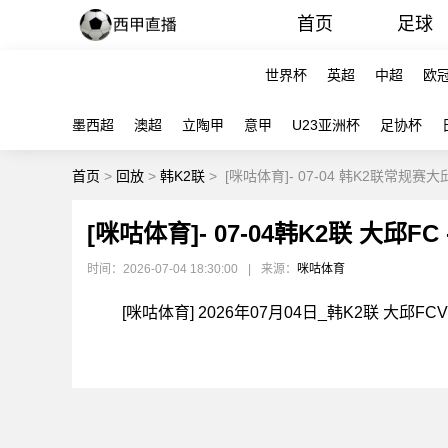
首页
足球
世界杯
英超
中超
欧
墨西超
澳超
立陶甲
意甲
U23亚洲杯
足协杯
首页
>
回放
>
韩K2联
>
[咪咕体育]- 07-04 韩K2联常规赛
[咪咕体育]- 07-04韩K2联 大邱F
时间：2026-07-04 18:30:00
|
来源：
咪咕体育
[咪咕体育] 2026年07月04日_韩K2联 大