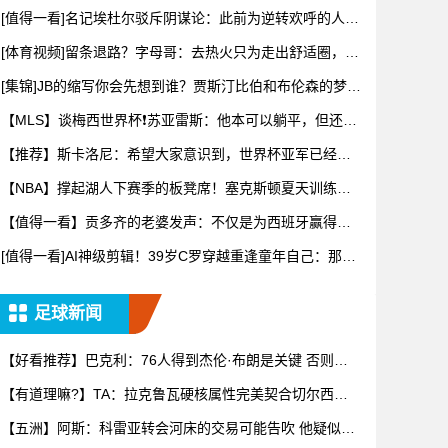
[值得一看]名记埃杜尔驳斥阴谋论：此前为逆转欢呼的人，
正诋毁
[体育视频]留条退路？字母哥：去热火只为走出舒适圈，希
望未来
[集锦]JB的缩写你会先想到谁？贾斯汀比伯和布伦森的梦幻
联动
【MLS】谈梅西世界杯❗苏亚雷斯：他本可以躺平，但还是
把国家
【推荐】斯卡洛尼：希望大家意识到，世界杯亚军已经是
非常了不起
【NBA】撑起湖人下赛季的板凳席！塞克斯顿夏天训练相
当积极啊
【值得一看】贡多齐的老婆发声：不仅是为西班牙赢得世
界杯，更是
[值得一看]AI神级剪辑！39岁C罗穿越重逢童年自己：那个
梦
足球新闻
【好看推荐】巴克利：76人得到杰伦·布朗是关键 否则詹
姆斯不
【有道理嘛?】TA：拉克鲁瓦硬核属性完美契合切尔西短
板，但他
【五洲】阿斯：科雷亚转会河床的交易可能告吹 他疑似受