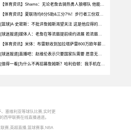
到墨西哥
【体育资讯】Shams：无论老詹去骑热勇人狼哪队 他能拿
的都
【体育资讯】夏联场均8分5助&三分7%！步行者三份双向
已确定
[篮球]A·史密斯：不批评詹姆斯渴望关注 这是他应得的且
能用
[球迷报道]媒体人：老詹在等浓眉提前续约进展 若浓眉续
约不顺
【体育资讯】米体：布雷默收到加拉塔萨雷800万欧年薪
尤文有
[球迷报道]直播吧：赵维伦表示只要国家队需要 愿意无条
件响应
[值得一看]为什么不再招募詹姆斯？哈利伯顿：我手机在那
我们可
、塞维利亚等球队比赛,实时更
定的西甲联赛在线直播通道。
五大联赛,英超直播,篮球赛事,NBA