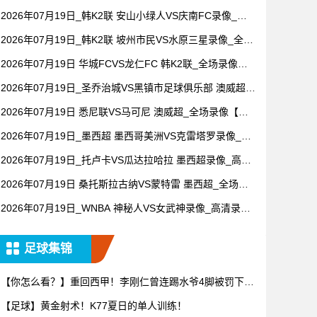
像【全场回放】
2026年07月19日_韩K2联 安山小绿人VS庆南FC录像_全
场录像【视频集锦】
2026年07月19日_韩K2联 坡州市民VS水原三星录像_全场
录像【全场回放】
2026年07月19日 华城FCVS龙仁FC 韩K2联_全场录像
【全场回放】
2026年07月19日_圣乔治城VS黑镇市足球俱乐部 澳威超录
像_全场录像【高清回放】
2026年07月19日 悉尼联VS马可尼 澳威超_全场录像【全
场回放】
2026年07月19日_墨西超 墨西哥美洲VS克雷塔罗录像_高
清录像【全场回放】
2026年07月19日_托卢卡VS瓜达拉哈拉 墨西超录像_高清
录像【全场回放】
2026年07月19日 桑托斯拉古纳VS蒙特雷 墨西超_全场录
像【全场回放】
2026年07月19日_WNBA 神秘人VS女武神录像_高清录像
【全场回放】
足球集锦
【你怎么看？】重回西甲！李刚仁曾连踢水爷4脚被罚下震
惊足坛
【足球】黄金射术！K77夏日的单人训练！