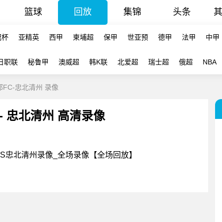
篮球
回放
集锦
头条
冠杯
亚精英
西甲
柬埔超
保甲
世亚预
德甲
法甲
中甲
日职联
秘鲁甲
澳威超
韩K联
北爱超
瑞士超
俄超
NBA
大邱FC-忠北清州 录像
C - 忠北清州 高清录像
邱FCVS忠北清州录像_全场录像【全场回放】