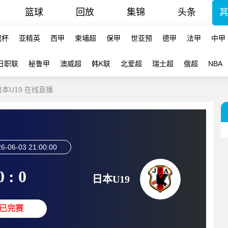
篮球
回放
集锦
头条
冠杯
亚精英
西甲
柬埔超
保甲
世亚预
德甲
法甲
中甲
日职联
秘鲁甲
澳威超
韩K联
北爱超
瑞士超
俄超
NBA
-日本U19 在线直播
6-06-03 21:00:00
0 : 0
日本U19
已完赛