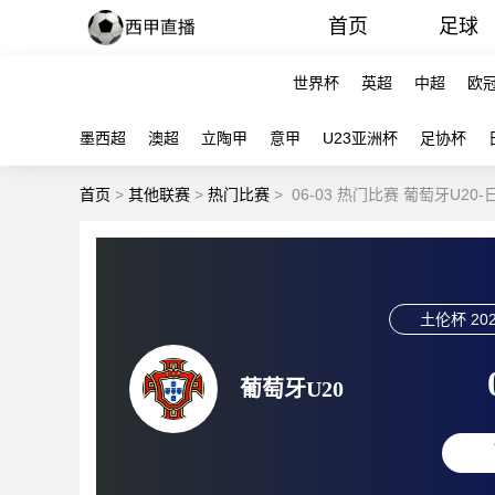
首页
足球
世界杯
英超
中超
欧
墨西超
澳超
立陶甲
意甲
U23亚洲杯
足协杯
首页
>
其他联赛
>
热门比赛
>
06-03 热门比赛 葡萄牙U20
土伦杯
202
葡萄牙U20