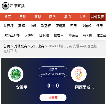
首页
足球
篮球
回放
集锦
头条
其他联赛
世界杯
英超
中超
欧冠杯
亚精英
西甲
柬埔超
保甲
U23亚洲杯
足协杯
日职联
秘鲁甲
澳威超
韩K联
北爱
首页
>
其他联赛
>
热门比赛
>
06-03 热门比赛 安雪平-阿西里斯卡
在线直播
瑞典甲
2026-06-03 01:30:00
0 : 0