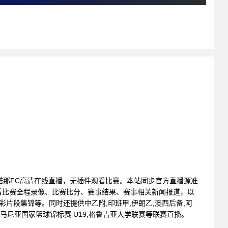
勇气队VS诺那FC高清在线直播，无插件观看比赛。本站同步官方直播源准
看比赛全程录像、比赛比分、赛事结果、赛事相关新闻报道，以
片段集锦等。同时还提供中乙附,印班甲,伊朗乙,澳西后备,阿
罗马尼亚国家篮球锦标赛 U19,格鲁吉亚大学联赛等联赛直播。