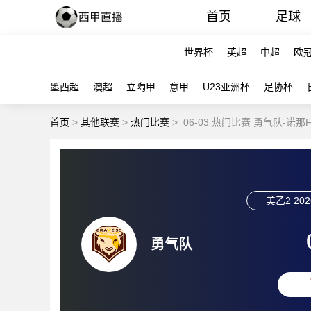
首页
足球
世界杯
英超
中超
欧
墨西超
澳超
立陶甲
意甲
U23亚洲杯
足协杯
首页
>
其他联赛
>
热门比赛
>
06-03 热门比赛 勇气队-诺那
美乙2
202
勇气队