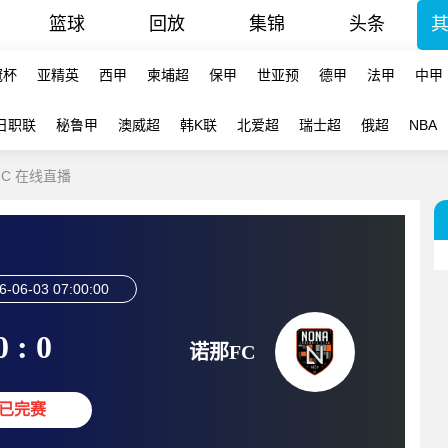
篮球
回放
集锦
头条
冠杯
亚精英
西甲
柬埔超
保甲
世亚预
德甲
法甲
中甲
日职联
秘鲁甲
澳威超
韩K联
北爱超
瑞士超
俄超
NBA
FC 在线直播
6-06-03 07:00:00
0 : 0
诺那FC
已完赛