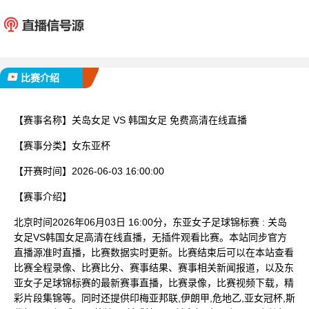
关岛女足
韩国
已完赛
比赛介绍
【赛事名称】
关岛女足 VS 韩国女足 免费高清在线直播
【赛事分类】
女东亚杯
【开赛时间】
2026-06-03 16:00:00
【赛事介绍】
北京时间2026年06月03日 16:00分，东亚女子足球锦标赛 : 关岛
女足VS韩国女足高清在线直播，无插件观看比赛。本站同步官方
直播源准时直播，比赛数据实时更新。比赛结束后可以在本站查看
比赛全程录像、比赛比分、赛事结果、赛事相关新闻报道，以及东
亚女子足球锦标赛的最新赛事直播，比赛录像，比赛视频下载，精
彩片段集锦等。同时还提供印梅亚邦联,伊朗甲,危地乙,亚女冠杯,斯