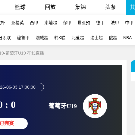
篮球
回放
集锦
头条
冠杯
亚精英
西甲
柬埔超
保甲
世亚预
德甲
法甲
中甲
日职联
秘鲁甲
澳威超
韩K联
北爱超
瑞士超
俄超
NBA
19-葡萄牙U19 在线直播
26-06-03 17:00:00
0 : 0
葡萄牙U19
已完赛