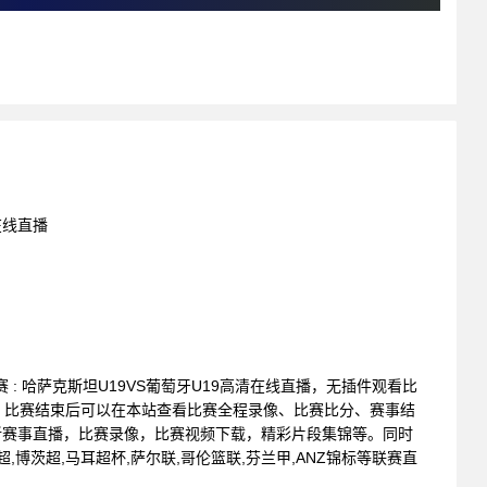
在线直播
锦标赛 : 哈萨克斯坦U19VS葡萄牙U19高清在线直播，无插件观看比
。比赛结束后可以在本站查看比赛全程录像、比赛比分、赛事结
新赛事直播，比赛录像，比赛视频下载，精彩片段集锦等。同时
超,博茨超,马耳超杯,萨尔联,哥伦篮联,芬兰甲,ANZ锦标等联赛直