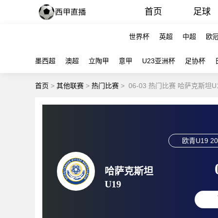
首页
足球
世界杯
英超
中超
欧
墨西超
澳超
立陶甲
意甲
U23亚洲杯
足协杯
首页
>
其他联赛
>
热门比赛
>
06-03 热门比赛 哈萨克斯坦U
欧青U19
20
哈萨克斯坦
U19