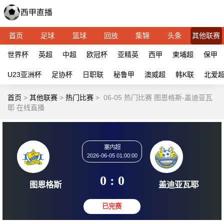
首页
足球
篮球
回放
集锦
头条
其他联赛
世界杯
英超
中超
欧冠杯
亚精英
西甲
柬埔超
保甲
U23亚洲杯
足协杯
日职联
秘鲁甲
澳威超
韩K联
北爱
首页
>
其他联赛
>
热门比赛
>
06-05 热门比赛 图恩格斯-盖迪亚瓦
耶 在线直播
塞内超
2026-06-05 01:00:00
0 : 0