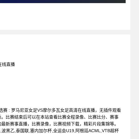
在线直播
洲预选赛 : 罗马尼亚女足VS摩尔多瓦女足高清在线直播，无插件观看
新。比赛结束后可以在本站查看比赛全程录像、比赛比分、赛事
的最新赛事直播，比赛录像，比赛视频下载，精彩片段集锦等。
波黑乙,泰国联,塞内加尔杯,全运会U19,阿根廷ACML,VTB超杯