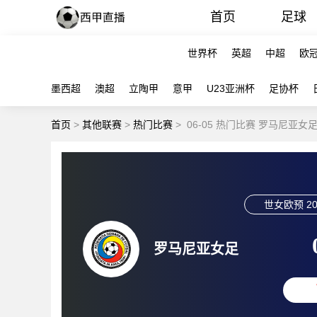
首页
足球
世界杯
英超
中超
欧
墨西超
澳超
立陶甲
意甲
U23亚洲杯
足协杯
首页
>
其他联赛
>
热门比赛
>
06-05 热门比赛 罗马尼亚
世女欧预
20
罗马尼亚女足