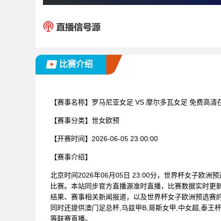
比赛介绍
【赛事名称】
罗马尼亚女足 VS 摩尔多瓦女足 免费高清
【赛事分类】
世女欧预
【开赛时间】
2026-06-05 23:00:00
【赛事介绍】
北京时间2026年06月05日 23:00分，世界杯女子欧
比赛。本站同步官方直播源准时直播，比赛数据实时更
结果、赛事相关新闻报道，以及世界杯女子欧洲预选赛
同时还提供澳门足总杯,乌兹甲B,哥斯女甲,中女超,泰王杯,
等联赛直播。