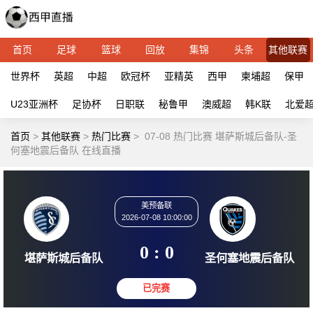
首页
足球
篮球
回放
集锦
头条
其他联赛
世界杯
英超
中超
欧冠杯
亚精英
西甲
柬埔超
保甲
U23亚洲杯
足协杯
日职联
秘鲁甲
澳威超
韩K联
北爱
首页
>
其他联赛
>
热门比赛
>
07-08 热门比赛 堪萨斯城后备队-圣
何塞地震后备队 在线直播
美预备联
2026-07-08 10:00:00
0 : 0