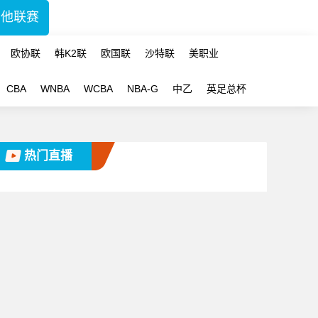
其他联赛
欧协联
韩K2联
欧国联
沙特联
美职业
CBA
WNBA
WCBA
NBA-G
中乙
英足总杯
热门直播