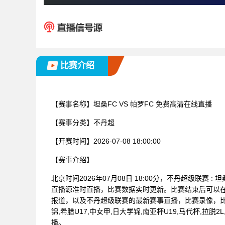
比赛介绍
【赛事名称】
坦桑FC VS 帕罗FC 免费高清在线直播
【赛事分类】
不丹超
【开赛时间】
2026-07-08 18:00:00
【赛事介绍】
北京时间2026年07月08日 18:00分，不丹超级联赛
直播源准时直播，比赛数据实时更新。比赛结束后可以
报道，以及不丹超级联赛的最新赛事直播，比赛录像，比
锦,希腊U17,中女甲,日大学锦,南亚杯U19,马代杯,拉脱
播。