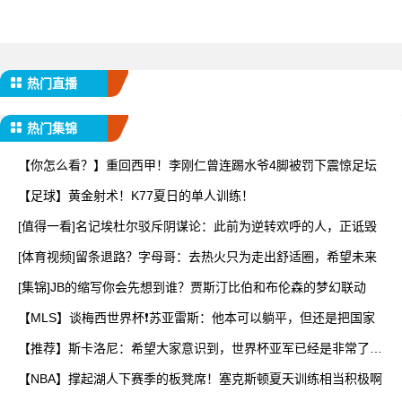
热门直播
热门集锦
【你怎么看？】重回西甲！李刚仁曾连踢水爷4脚被罚下震惊足坛
【足球】黄金射术！K77夏日的单人训练！
[值得一看]名记埃杜尔驳斥阴谋论：此前为逆转欢呼的人，正诋毁
[体育视频]留条退路？字母哥：去热火只为走出舒适圈，希望未来
[集锦]JB的缩写你会先想到谁？贾斯汀比伯和布伦森的梦幻联动
【MLS】谈梅西世界杯❗苏亚雷斯：他本可以躺平，但还是把国家
【推荐】斯卡洛尼：希望大家意识到，世界杯亚军已经是非常了不
起
【NBA】撑起湖人下赛季的板凳席！塞克斯顿夏天训练相当积极啊