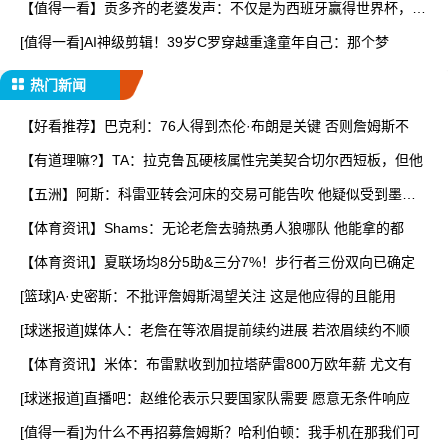
【值得一看】贡多齐的老婆发声：不仅是为西班牙赢得世界杯，更
是
[值得一看]AI神级剪辑！39岁C罗穿越重逢童年自己：那个梦
热门新闻
【好看推荐】巴克利：76人得到杰伦·布朗是关键 否则詹姆斯不
【有道理嘛?】TA：拉克鲁瓦硬核属性完美契合切尔西短板，但他
【五洲】阿斯：科雷亚转会河床的交易可能告吹 他疑似受到墨西
哥
【体育资讯】Shams：无论老詹去骑热勇人狼哪队 他能拿的都
【体育资讯】夏联场均8分5助&三分7%！步行者三份双向已确定
[篮球]A·史密斯：不批评詹姆斯渴望关注 这是他应得的且能用
[球迷报道]媒体人：老詹在等浓眉提前续约进展 若浓眉续约不顺
【体育资讯】米体：布雷默收到加拉塔萨雷800万欧年薪 尤文有
[球迷报道]直播吧：赵维伦表示只要国家队需要 愿意无条件响应
[值得一看]为什么不再招募詹姆斯？哈利伯顿：我手机在那我们可