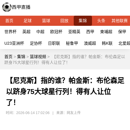
首页
足球
篮球
回放
集锦
头条
其他联赛
世界杯
英超
中超
欧冠杯
亚精英
西甲
柬埔超
保甲
U23亚洲杯
足协杯
日职联
秘鲁甲
澳威超
韩K联
北爱
首页
>
集锦
>
篮球视频
>
【尼克斯】指的谁？帕金斯：布伦森足以
跻身75大球星行列！得有人让位了！
【尼克斯】指的谁？帕金斯：布伦森足
以跻身75大球星行列！得有人让位
了！
时间：2026-06-14 17:02:06
|
来源：网友上传