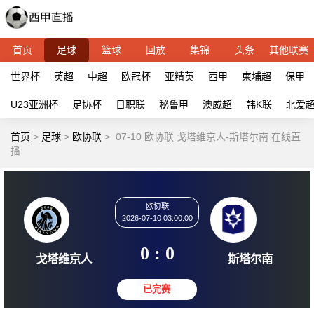
首页
足球
篮球
回放
集锦
头条
其他联赛
世界杯
英超
中超
欧冠杯
亚精英
西甲
柬埔超
保甲
U23亚洲杯
足协杯
日职联
秘鲁甲
澳威超
韩K联
北爱
首页
>
足球
>
欧协联
>
07-10 欧协联 戈塔维京人-斯塔尔南 在线直
播
欧协联
2026-07-10 03:00:00
0 : 0