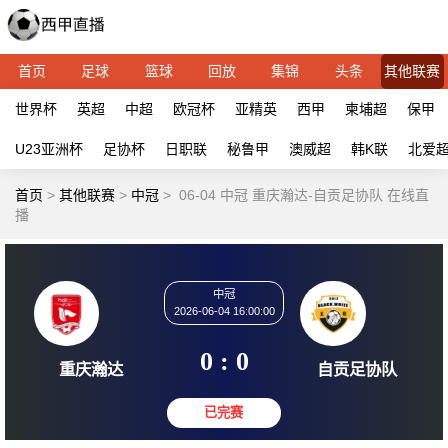
首页
足球
篮球
回放
集锦
头条
其他联赛
世界杯
英超
中超
欧冠杯
亚精英
西甲
柬埔超
保甲
U23亚洲杯
足协杯
日职联
秘鲁甲
澳威超
韩K联
北爱
首页
>
其他联赛
>
中冠
>
06-04 中冠 重庆瀚达-自贡足协队 在线直
播
中冠
2026-06-04 16:00:00
0 : 0