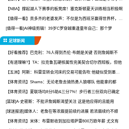
起
【NBA】撑起湖人下赛季的板凳席！塞克斯顿夏天训练相当积极啊
【值得一看】贡多齐的老婆发声：不仅是为西班牙赢得世界杯，更
是
[值得一看]AI神级剪辑！39岁C罗穿越重逢童年自己：那个梦
足球新闻
【好看推荐】巴克利：76人得到杰伦·布朗是关键 否则詹姆斯不
【有道理嘛?】TA：拉克鲁瓦硬核属性完美契合切尔西短板，但他
【五洲】阿斯：科雷亚转会河床的交易可能告吹 他疑似受到墨西
哥
【体育资讯】Shams：无论老詹去骑热勇人狼哪队 他能拿的都
【体育资讯】夏联场均8分5助&三分7%！步行者三份双向已确定
[篮球]A·史密斯：不批评詹姆斯渴望关注 这是他应得的且能用
[球迷报道]媒体人：老詹在等浓眉提前续约进展 若浓眉续约不顺
【体育资讯】米体：布雷默收到加拉塔萨雷800万欧年薪 尤文有