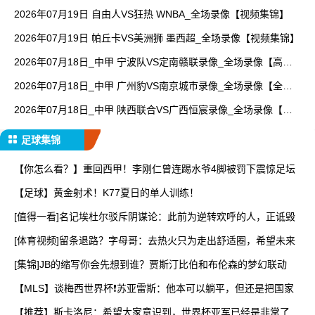
清回放】
2026年07月19日 自由人VS狂热 WNBA_全场录像【视频集锦】
2026年07月19日 帕丘卡VS美洲狮 墨西超_全场录像【视频集锦】
2026年07月18日_中甲 宁波队VS定南赣联录像_全场录像【高清
回放】
2026年07月18日_中甲 广州豹VS南京城市录像_全场录像【全场
回放】
2026年07月18日_中甲 陕西联合VS广西恒宸录像_全场录像【视
频集锦】
足球集锦
【你怎么看？】重回西甲！李刚仁曾连踢水爷4脚被罚下震惊足坛
【足球】黄金射术！K77夏日的单人训练！
[值得一看]名记埃杜尔驳斥阴谋论：此前为逆转欢呼的人，正诋毁
[体育视频]留条退路？字母哥：去热火只为走出舒适圈，希望未来
[集锦]JB的缩写你会先想到谁？贾斯汀比伯和布伦森的梦幻联动
【MLS】谈梅西世界杯❗苏亚雷斯：他本可以躺平，但还是把国家
【推荐】斯卡洛尼：希望大家意识到，世界杯亚军已经是非常了不