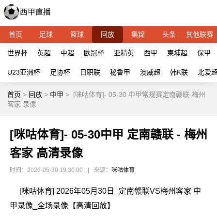
首页
足球
篮球
回放
集锦
头条
其他联赛
世界杯
英超
中超
欧冠杯
亚精英
西甲
柬埔超
保甲
U23亚洲杯
足协杯
日职联
秘鲁甲
澳威超
韩K联
北爱
首页
>
回放
>
中甲
>
[咪咕体育]- 05-30 中甲常规赛定南赣联-梅州
客家 录像
[咪咕体育]- 05-30中甲 定南赣联 - 梅州
客家 高清录像
时间：2026-05-30 19:30:00
|
来源：
咪咕体育
[咪咕体育] 2026年05月30日_定南赣联VS梅州客家 中
甲录像_全场录像【高清回放】