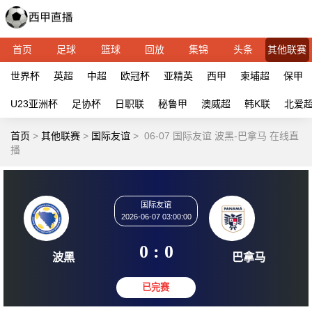
首页
足球
篮球
回放
集锦
头条
其他联赛
世界杯
英超
中超
欧冠杯
亚精英
西甲
柬埔超
保甲
U23亚洲杯
足协杯
日职联
秘鲁甲
澳威超
韩K联
北爱
首页
>
其他联赛
>
国际友谊
>
06-07 国际友谊 波黑-巴拿马 在线直
播
国际友谊
2026-06-07 03:00:00
0 : 0