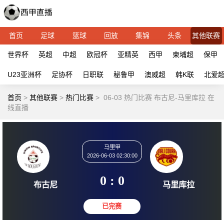
首页
足球
篮球
回放
集锦
头条
其他联赛
世界杯
英超
中超
欧冠杯
亚精英
西甲
柬埔超
保甲
U23亚洲杯
足协杯
日职联
秘鲁甲
澳威超
韩K联
北爱
首页
>
其他联赛
>
热门比赛
>
06-03 热门比赛 布古尼-马里库拉 在
线直播
马里甲
2026-06-03 02:30:00
0 : 0