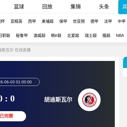
篮球
回放
集锦
头条
冠杯
亚精英
西甲
柬埔超
保甲
世亚预
德甲
法甲
中甲
日职联
秘鲁甲
澳威超
韩K联
北爱超
瑞士超
俄超
NBA
胡迪斯瓦尔 在线直播
6-06-03 01:00:00
0 : 0
胡迪斯瓦尔
已完赛