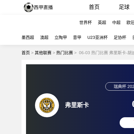
首页
足球
世界杯
英超
中超
欧
墨西超
澳超
立陶甲
意甲
U23亚洲杯
足协杯
首页
>
其他联赛
>
热门比赛
>
06-03 热门比赛 弗里斯卡-
瑞典杯
202
弗里斯卡