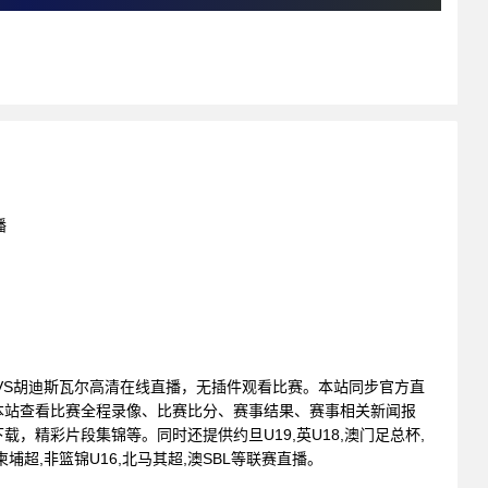
播
弗里斯卡VS胡迪斯瓦尔高清在线直播，无插件观看比赛。本站同步官方直
本站查看比赛全程录像、比赛比分、赛事结果、赛事相关新闻报
，精彩片段集锦等。同时还提供约旦U19,英U18,澳门足总杯,
,柬埔超,非篮锦U16,北马其超,澳SBL等联赛直播。