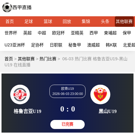
首页
足球
篮球
回放
集锦
头条
其他联赛
世界杯
英超
中超
欧冠杯
亚精英
西甲
柬埔超
保甲
U23亚洲杯
足协杯
日职联
秘鲁甲
澳威超
韩K联
北爱
首页
>
其他联赛
>
热门比赛
>
06-03 热门比赛 格鲁吉亚U19-黑山
U19 在线直播
欧青U19
2026-06-03 23:00:00
0 : 0