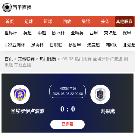
首页
足球
篮球
回放
集锦
头条
其他联赛
世界杯
英超
中超
欧冠杯
亚精英
西甲
柬埔超
保甲
U23亚洲杯
足协杯
日职联
秘鲁甲
澳威超
韩K联
北爱
首页
>
其他联赛
>
热门比赛
>
06-03 热门比赛 圣埃罗伊卢波波-刚
果鹰 在线直播
刚果民主超
2026-06-03 22:00:00
0 : 0