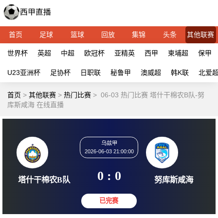
首页
足球
篮球
回放
集锦
头条
其他联赛
世界杯
英超
中超
欧冠杯
亚精英
西甲
柬埔超
保甲
U23亚洲杯
足协杯
日职联
秘鲁甲
澳威超
韩K联
北爱
首页
>
其他联赛
>
热门比赛
>
06-03 热门比赛 塔什干棉农B队-努
库斯咸海 在线直播
乌兹甲
2026-06-03 21:00:00
0 : 0