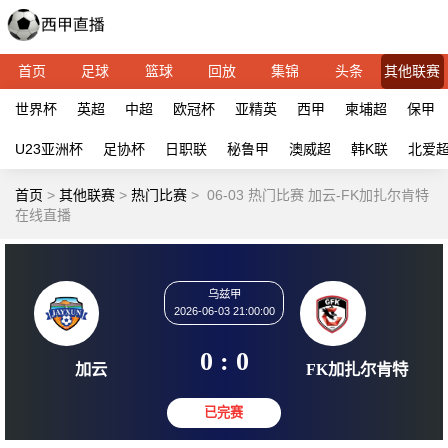
首页
足球
篮球
回放
集锦
头条
其他联赛
世界杯
英超
中超
欧冠杯
亚精英
西甲
柬埔超
保甲
U23亚洲杯
足协杯
日职联
秘鲁甲
澳威超
韩K联
北爱
首页
>
其他联赛
>
热门比赛
>
06-03 热门比赛 加云-FK加扎尔肯特
在线直播
乌兹甲
2026-06-03 21:00:00
0 : 0