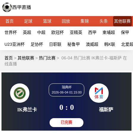
首页
足球
篮球
回放
集锦
头条
其他联赛
世界杯
英超
中超
欧冠杯
亚精英
西甲
柬埔超
保甲
U23亚洲杯
足协杯
日职联
秘鲁甲
澳威超
韩K联
北爱
首页
>
其他联赛
>
热门比赛
>
06-04 热门比赛 IK弗兰卡-福斯萨 在
线直播
瑞典杯
2026-06-04 01:15:00
0 : 0