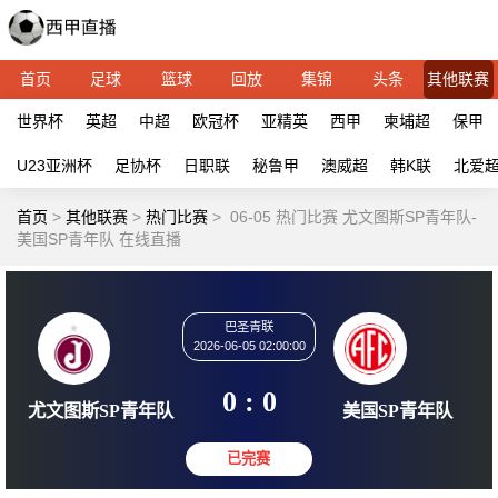
首页
足球
篮球
回放
集锦
头条
其他联赛
世界杯
英超
中超
欧冠杯
亚精英
西甲
柬埔超
保甲
U23亚洲杯
足协杯
日职联
秘鲁甲
澳威超
韩K联
北爱
首页
>
其他联赛
>
热门比赛
>
06-05 热门比赛 尤文图斯SP青年队-
美国SP青年队 在线直播
巴圣青联
2026-06-05 02:00:00
0 : 0