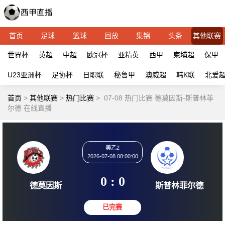
首页
足球
篮球
回放
集锦
头条
其他联赛
世界杯
英超
中超
欧冠杯
亚精英
西甲
柬埔超
保甲
U23亚洲杯
足协杯
日职联
秘鲁甲
澳威超
韩K联
北爱
首页
>
其他联赛
>
热门比赛
>
07-08 热门比赛 德莫因斯-斯普林菲
尔德 在线直播
美乙2
2026-07-08 08:00:00
0 : 0