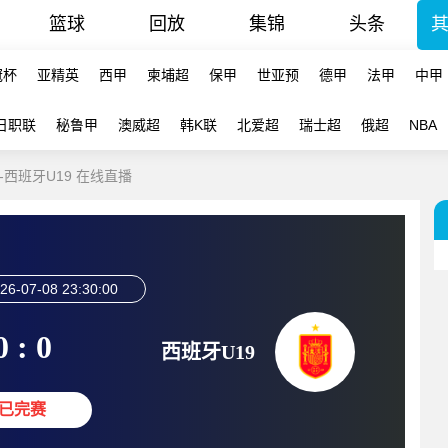
篮球
回放
集锦
头条
冠杯
亚精英
西甲
柬埔超
保甲
世亚预
德甲
法甲
中甲
日职联
秘鲁甲
澳威超
韩K联
北爱超
瑞士超
俄超
NBA
9-西班牙U19 在线直播
26-07-08 23:30:00
0 : 0
西班牙U19
已完赛