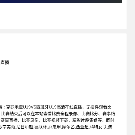
线直播
锦标赛 : 克罗地亚U19VS西班牙U19高清在线直播，无插件观看比
。比赛结束后可以在本站查看比赛全程录像、比赛比分、赛事结
新赛事直播，比赛录像，比赛视频下载，精彩片段集锦等。同时
沙南美预,尼日尔超,德联杯,厄瓜甲,摩尔乙,西亚超,科特女联,澳