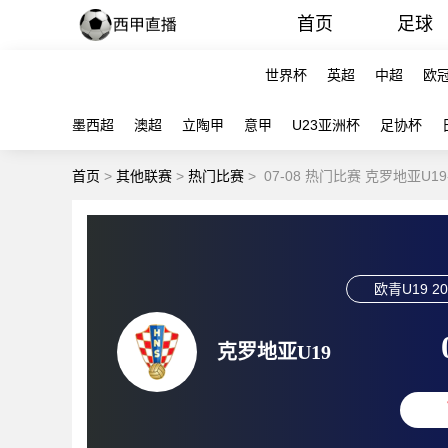
首页
足球
世界杯
英超
中超
欧
墨西超
澳超
立陶甲
意甲
U23亚洲杯
足协杯
首页
>
其他联赛
>
热门比赛
>
07-08 热门比赛 克罗地亚U1
欧青U19
20
克罗地亚U19