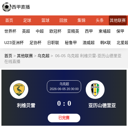
首页
足球
篮球
回放
集锦
头条
其他联赛
世界杯
英超
中超
欧冠杯
亚精英
西甲
柬埔超
保甲
U23亚洲杯
足协杯
日职联
秘鲁甲
澳威超
韩K联
北爱
首页
>
其他联赛
>
乌克超
>
06-05 乌克超 利维贝雷-亚历山德里亚
在线直播
乌克超
2026-06-05 20:30:00
0 : 0