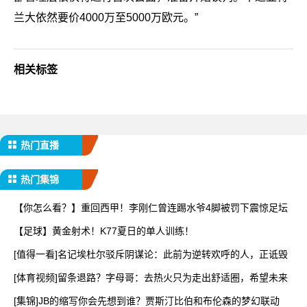
兰大依然要价4000万至5000万欧元。”
相关标签
热门直播
热门集锦
【你怎么看？】重回西甲！李刚仁曾连踢水爷4脚被罚下震惊足坛
【足球】黄金射术！K77夏日的单人训练！
[值得一看]名记埃杜尔驳斥阴谋论：此前为逆转欢呼的人，正诋毁
[体育视频]留条退路？字母哥：去热火只为走出舒适圈，希望未来
[集锦]JB的缩写你会先想到谁？贾斯汀比伯和布伦森的梦幻联动